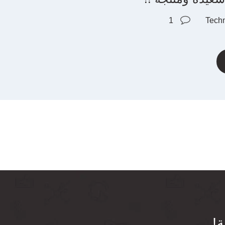
1
Tech
ة!