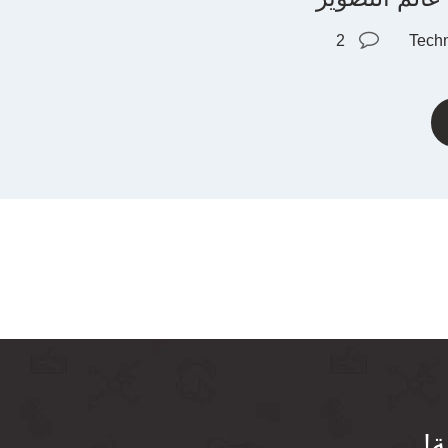
2
Tech
ة!